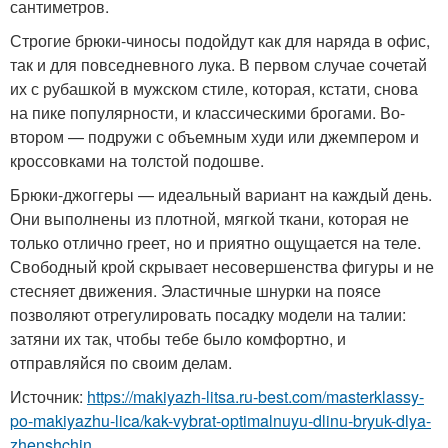
сантиметров.
Строгие брюки-чиносы подойдут как для наряда в офис,
так и для повседневного лука. В первом случае сочетай
их с рубашкой в мужском стиле, которая, кстати, снова
на пике популярности, и классическими брогами. Во-
втором — подружи с объемным худи или джемпером и
кроссовками на толстой подошве.
Брюки-джоггеры — идеальный вариант на каждый день.
Они выполнены из плотной, мягкой ткани, которая не
только отлично греет, но и приятно ощущается на теле.
Свободный крой скрывает несовершенства фигуры и не
стесняет движения. Эластичные шнурки на поясе
позволяют отрегулировать посадку модели на талии:
затяни их так, чтобы тебе было комфортно, и
отправляйся по своим делам.
Источник:
https://makiyazh-litsa.ru-best.com/masterklassy-
po-makiyazhu-lica/kak-vybrat-optimalnuyu-dlinu-bryuk-dlya-
zhenshchin