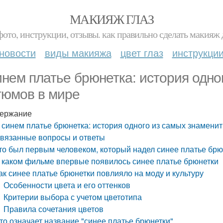
МАКИЯЖ ГЛАЗ
фото, инструкции, отзывы. как правильно сделать макияж д
новости
виды макияжа
цвет глаз
инструкци
инем платье брюнетка: история одно
тюмов в мире
ержание
 синем платье брюнетка: история одного из самых знамени
вязанные вопросы и ответы
то был первым человеком, который надел синее платье брю
 каком фильме впервые появилось синее платье брюнетки
ак синее платье брюнетки повлияло на моду и культуру
Особенности цвета и его оттенков
Критерии выбора с учетом цветотипа
Правила сочетания цветов
то означает название "синее платье брюнетки"