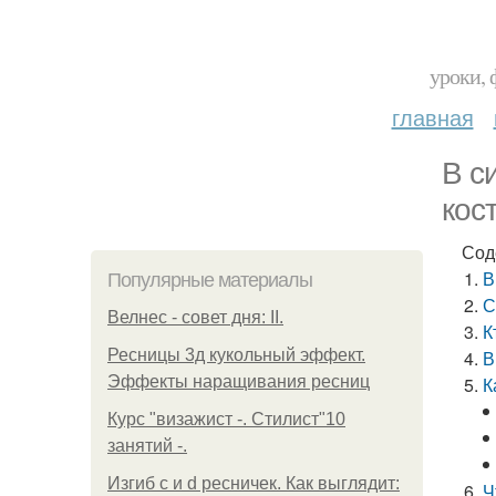
уроки, 
главная
В с
кос
Сод
В
Популярные материалы
С
Велнес - совет дня: II.
К
Ресницы 3д кукольный эффект.
В
Эффекты наращивания ресниц
К
Курс "визажист -. Стилист"10
занятий -.
Изгиб c и d ресничек. Как выглядит:
Ч