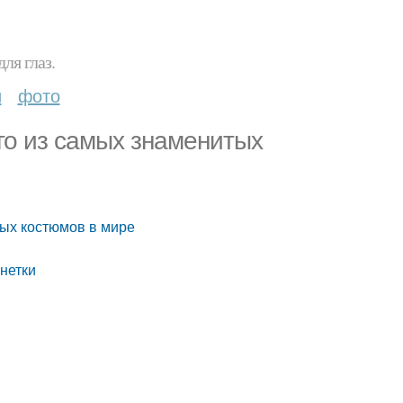
ля глаз.
и
фото
го из самых знаменитых
тых костюмов в мире
нетки