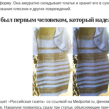
форму. Она аккуратно складывает платье и хранит его в су
ования плесени и других повреждений.
 был первым человеком, который надел
ишет «Российская газета» со ссылкой на Medportal.ru, фен
е. Накануне появилось сразу три статьи, объясняющие прич