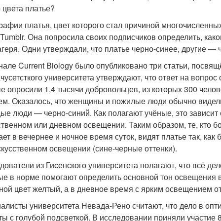
о цвета платье?
рафии платья, цвет которого стал причиной многочисленны
 Tumblr. Она попросила своих подписчиков определить, како
агеря. Одни утверждали, что платье черно-синее, другие — ч
нале Current Biology было опубликовано три статьи, посвя
чусетсткого университета утверждают, что ответ на вопрос о
е опросили 1,4 тысячи добровольцев, из которых 300 челов
ем. Оказалось, что женщины и пожилые люди обычно видели
ые люди — черно-синий. Как полагают учёные, это зависит о
ственном или дневном освещении. Таким образом, те, кто 
ет в вечернее и ночное время суток, видят платье так, как 
скусственном освещении (сине-черные оттенки).
дователи из Гисенского университета полагают, что всё дел
ые в норме помогают определить основной тон освещения в 
ной цвет желтый, а в дневное время с ярким освещением от
алисты университета Невада-Рено считают, что дело в опт
ты с голубой подсветкой. В исследовании приняли участие 8