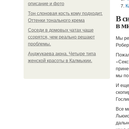
описание и фото
К
Тон слоновая кость кому подходит.
В с
Оттенки тонального крема
в м
Соседи в домовых чатах чаще
ссорятся, чем реально решают
Мы ре
проблемы.
Робер
Анджукаева аюна. Четыре типа
Пожал
женской красоты в Калмыкии.
«Секс
прине
мы по
И еще
скопи
Гослин
Все м
Льюис
дальн