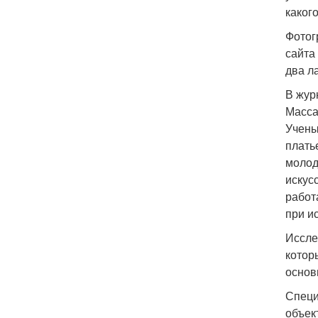
каког
Фотог
сайта
два л
В жур
Масса
Учены
плать
молод
искус
работа
при и
Иссле
котор
основ
Специ
объек