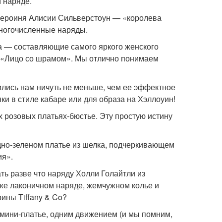
м наряде.
 героиня Алисии Сильверстоун — «королева
многочисленные наряды.
ка — составляющие самого яркого женского
 «Лицо со шрамом». Мы отлично понимаем
лись нам ничуть не меньше, чем ее эффектное
и в стиле кабаре или для образа на Хэллоуин!
розовых платьях-бюстье. Эту простую истину
дно-зеленом платье из шелка, подчеркивающем
ия».
ть разве что наряду Холли Голайтли из
м же лаконичном наряде, жемчужном колье и
рины Tiffany & Co?
мини-платье, одним движением (и мы помним,