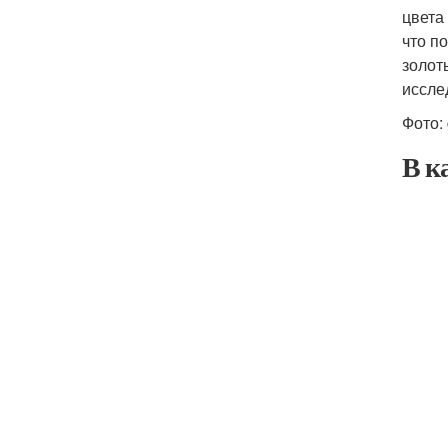
цвета
что п
золот
иссле
Фото:
В к