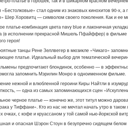
 ретро-платье в горошек, так и в шикарном красном вечерне
 «Бестолковые» стал одним из знаковых кинохитов 90-х, а
» Шер Хоровитц — символом своего поколения. Как и ее 
ое платье-комбинация цвета navy blue и лаконичная уклад
а (в исполнении прекрасной Мишель Пфайффер) в фильме
ого героя!
оятные танцы Рене Зеллвегер в мюзикле «Чикаго» запомни
ающее платье. Идеальный выбор для тематической вечеринк
льмены предпочитают блондинок, особенно — в эффектных 
омогла запомнить Мэрилин Монро в одноименном фильме.
ение нежной и влюбленной героини Киры Найтли в изумру
упкость, — одна из самых запоминающихся сцен «Искуплен
ьное черное платье — конечно же, этот титул можно дарова
рака у Тиффани». Кто из нас не мечтал начать утро в тако
х очках, с кофе и круассаном у той самой нью-йоркской вит
шная и опасная Шэрон Стоун в безупречно сидящем белом 