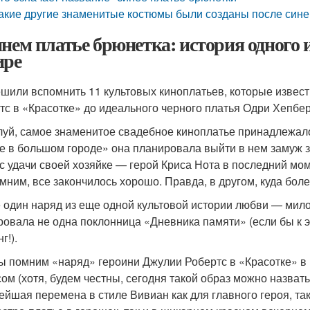
акие другие знаменитые костюмы были созданы после сине
инем платье брюнетка: история одного
ире
шили вспомнить 11 культовых киноплатьев, которые извес
тс в «Красотке» до идеального черного платья Одри Хепбе
уй, самое знаменитое свадебное киноплатье принадлежа
е в большом городе» она планировала выйти в нем замуж з
с удачи своей хозяйке — герой Криса Нота в последний мом
мним, все закончилось хорошо. Правда, в другом, куда бо
 один наряд из еще одной культовой истории любви — мил
ровала не одна поклонница «Дневника памяти» (если бы к 
г!).
ы помним «наряд» героини Джулии Робертс в «Красотке» в
ом (хотя, будем честны, сегодня такой образ можно назват
ейшая перемена в стиле Вивиан как для главного героя, та