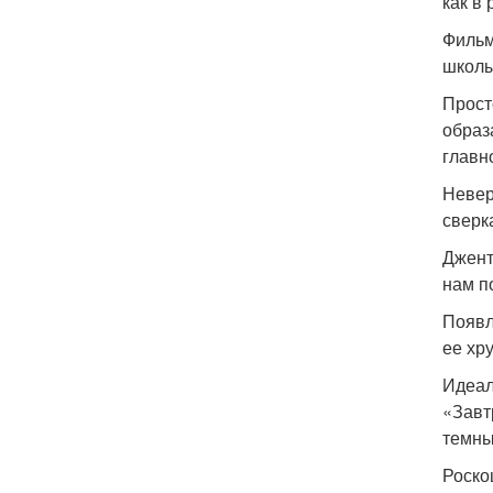
как в
Фильм
школы
Прост
образ
главн
Невер
сверк
Джент
нам п
Появл
ее хр
Идеал
«Завт
темны
Роско