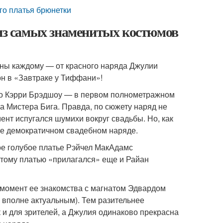
го платья брюнетки
 из самых знаменитых костюмов
тны каждому — от красного наряда Джулии
рн в «Завтраке у Тиффани»!
ло Кэрри Брэдшоу — в первом полнометражном
а Мистера Бига. Правда, по сюжету наряд не
ент испугался шумихи вокруг свадьбы. Но, как
лее демократичном свадебном наряде.
ое голубое платье Рэйчел МакАдамс
этому платью «прилагался» еще и Райан
 момент ее знакомства с магнатом Эдвардом
ь вполне актуальным). Тем разительнее
к и для зрителей, а Джулия одинаково прекрасна