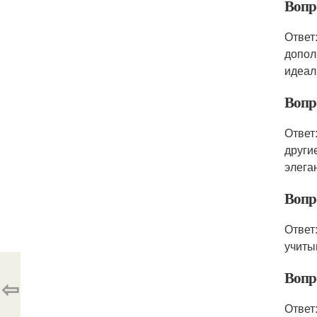
Вопро
Ответ
допол
идеал
Вопро
Ответ
други
элега
Вопро
Ответ
учиты
Вопро
⇦
Ответ