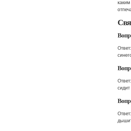
каким
отпеч
Свя
Вопро
Ответ
синег
Вопр
Ответ
сидит
Вопр
Ответ
дышит